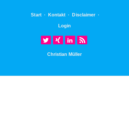
Start
·
Kontakt
·
Disclaimer
·
Login
Christian Müller