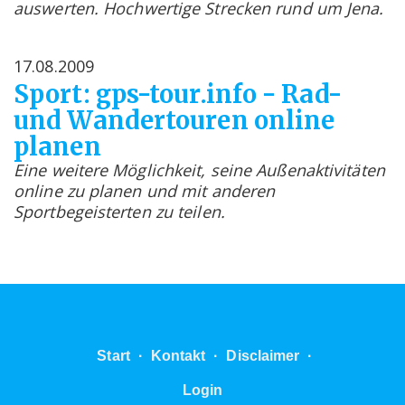
auswerten. Hochwertige Strecken rund um Jena.
17.08.2009
Sport: gps-tour.info - Rad-
und Wandertouren online
planen
Eine weitere Möglichkeit, seine Außenaktivitäten
online zu planen und mit anderen
Sportbegeisterten zu teilen.
Start
·
Kontakt
·
Disclaimer
·
Login