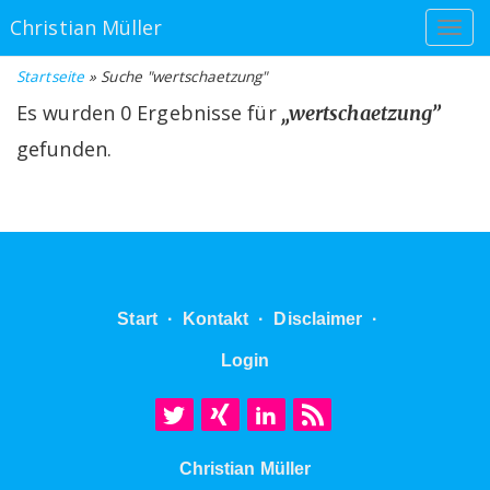
Christian Müller
Startseite
» Suche "wertschaetzung"
Es wurden 0 Ergebnisse für
„wertschaetzung”
gefunden.
Start
·
Kontakt
·
Disclaimer
·
Login
Christian Müller