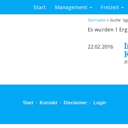
Start
Management
Freizeit
Startseite
» Suche "ag
Es wurden 1 Erg
22.02.2016
K
I
Start
·
Kontakt
·
Disclaimer
·
Login