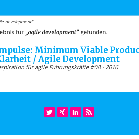
ile-development"
ebnis für
gefunden.
„agile development”
Impulse: Minimum Viable Produc
larheit / Agile Development
nspiration für agile Führungskräfte #08 - 2016