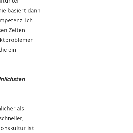
mitunter
hie basiert dann
ompetenz. Ich
sen Zeiten
arktproblemen
die ein
inlichsten
icher als
schneller,
onskultur ist