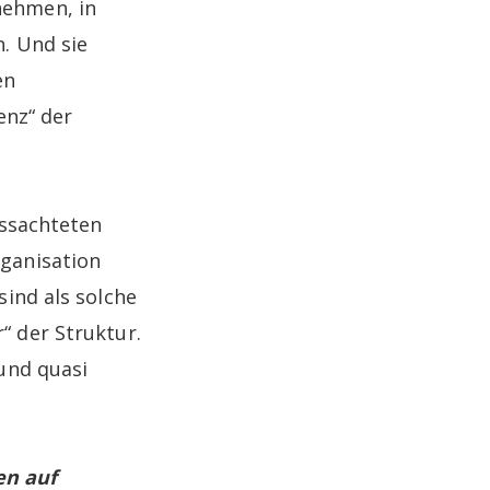
nehmen, in
. Und sie
en
enz“ der
issachteten
ganisation
ind als solche
 der Struktur.
und quasi
en auf