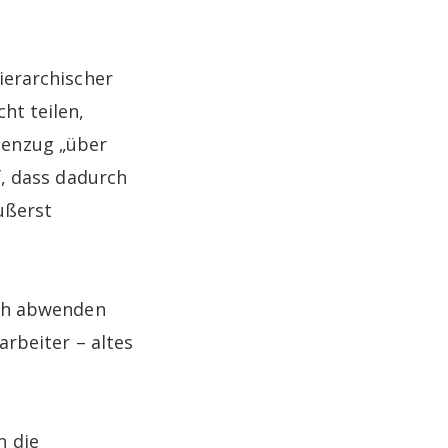
ierarchischer
ht teilen,
genzug „über
f, dass dadurch
äußerst
ach abwenden
arbeiter – altes
n die