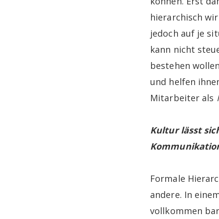
können. Erst da
hierarchisch wi
jedoch auf je s
kann nicht steu
bestehen wollen
und helfen ihnen
Mitarbeiter als
Kultur lässt si
Kommunikatio
Formale Hierarc
andere. In eine
vollkommen barr