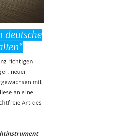
en deutsche
alten“
nz richtigen
ger, neuer
ufgewachsen mit
diese an eine
htfreie Art des
chtinstrument