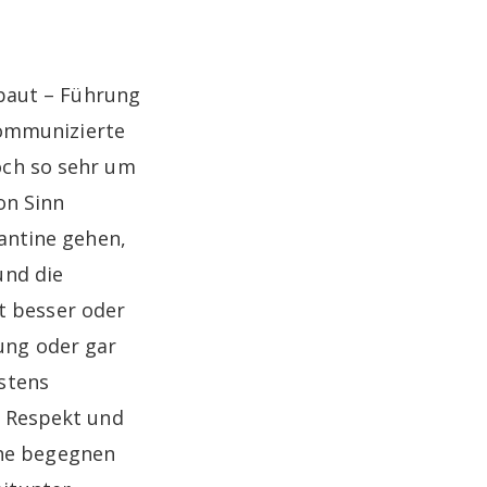
fbaut – Führung
 kommunizierte
och so sehr um
on Sinn
antine gehen,
und die
 besser oder
ung oder gar
stens
. Respekt und
he begegnen