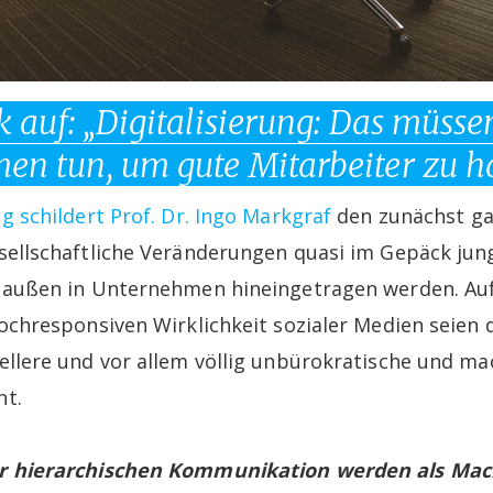
k auf: „Digitalisierung: Das müss
en tun, um gute Mitarbeiter zu h
g schildert Prof. Dr. Ingo Markgraf
den zunächst ga
sellschaftliche Veränderungen quasi im Gepäck jun
n außen in Unternehmen hineingetragen werden. A
ochresponsiven Wirklichkeit sozialer Medien seien 
ellere und vor allem völlig unbürokratische und mac
nt.
r hierarchischen Kommunikation werden als Ma