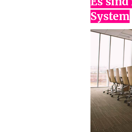
Es sind
System