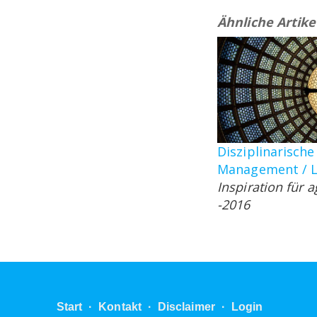
Ähnliche Artike
Disziplinarische
Management / L
Inspiration für 
-2016
Start
·
Kontakt
·
Disclaimer
·
Login