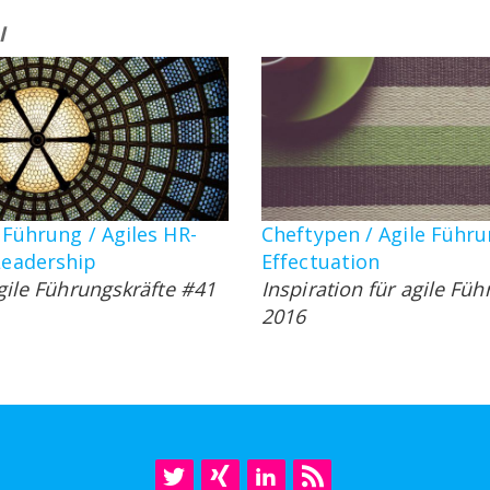
l
 Führung / Agiles HR-
Cheftypen / Agile Führu
eadership
Effectuation
agile Führungskräfte #41
Inspiration für agile Füh
2016