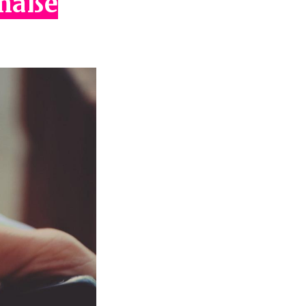
emäße