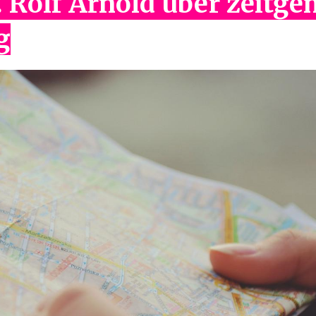
r. Rolf Arnold über zeitg
g