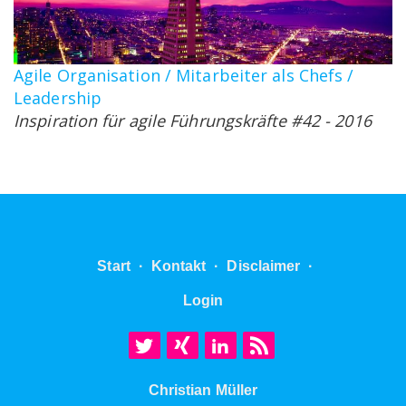
Agile Organisation / Mitarbeiter als Chefs /
Leadership
Inspiration für agile Führungskräfte #42 - 2016
Start
·
Kontakt
·
Disclaimer
·
Login
Christian Müller